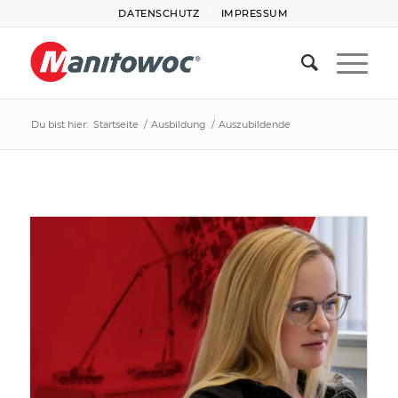
DATENSCHUTZ
IMPRESSUM
Du bist hier:
Startseite
/
Ausbildung
/
Auszubildende