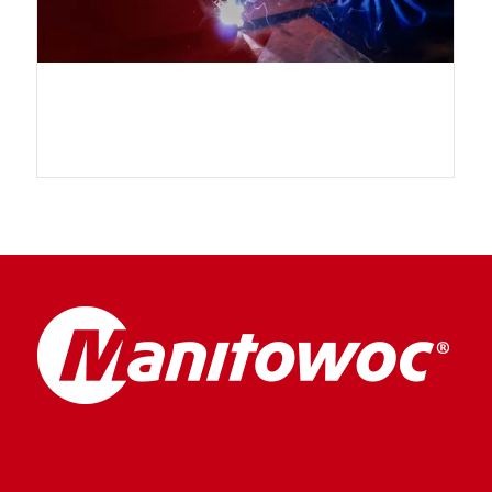
Tonja Göckemeyer –
Auszubildende
Konstruktionsmechanikerin