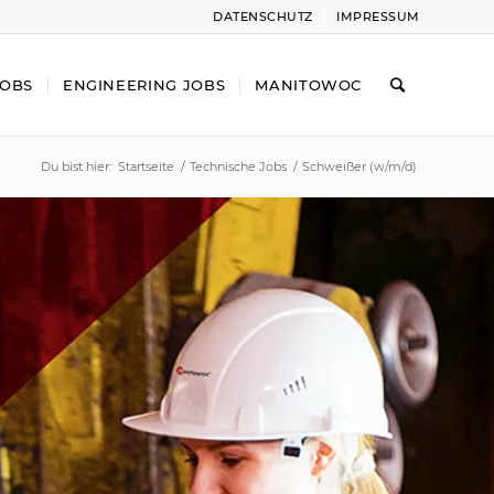
DATENSCHUTZ
IMPRESSUM
JOBS
ENGINEERING JOBS
MANITOWOC
Du bist hier:
Startseite
/
Technische Jobs
/
Schweißer (w/m/d)