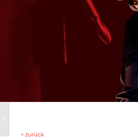
Ingenieur für
Hydraulik (w/m/d)
< zurück