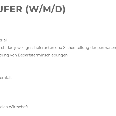
UFER (W/M/D)
ial.
h den jeweiligen Lieferanten und Sicherstellung der permanent
igung von Bedarfsterminschiebungen.
emfall.
ich Wirtschaft.