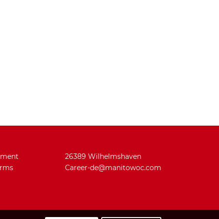
ement
26389 Wilhelmshaven
arms
Career-de@manitowoc.com