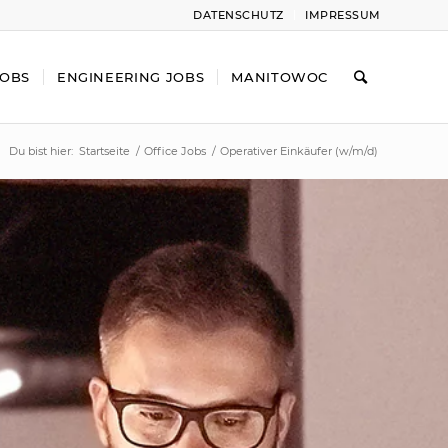
DATENSCHUTZ
IMPRESSUM
JOBS
ENGINEERING JOBS
MANITOWOC
Du bist hier:
Startseite
/
Office Jobs
/
Operativer Einkäufer (w/m/d)