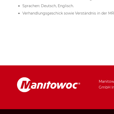
Sprachen: Deutsch, Englisch.
Verhandlungsgeschick sowie Verständnis in der MR
Manitow
GmbH In