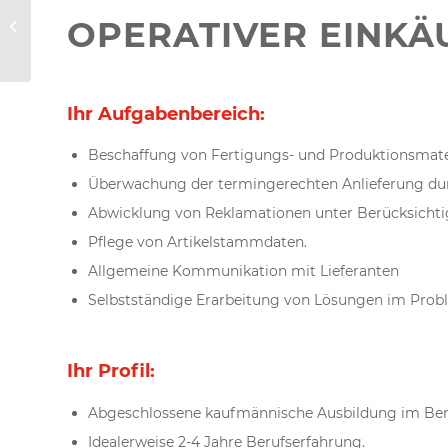
Strategischer
OPERATIVER EINKÄ
Einkäufer (w/m/d)
Ihr Aufgabenbereich:
Beschaffung von Fertigungs- und Produktionsmater
Überwachung der termingerechten Anlieferung durc
Abwicklung von Reklamationen unter Berücksicht
Pflege von Artikelstammdaten.
Allgemeine Kommunikation mit Lieferanten
Selbstständige Erarbeitung von Lösungen im Probl
Ihr Profil:
Abgeschlossene kaufmännische Ausbildung im Bere
Idealerweise 2-4 Jahre Berufserfahrung.