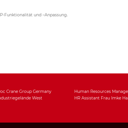
P-Funktionalität und –Anpassung.
oc Crane Group Germany
Human Resources Manag
dustriegelände West
HR Assistant Frau Imke H